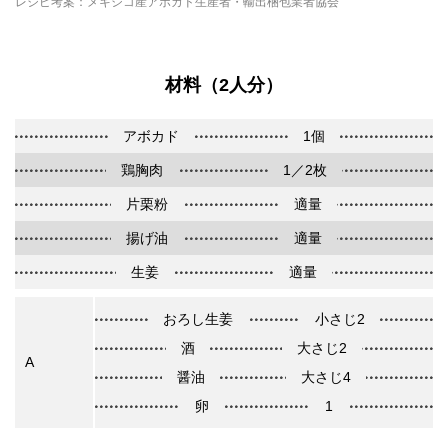
レシピ考案：メキシコ産アボカド生産者・輸出梱包業者協会
材料（2人分）
アボカド
1個
鶏胸肉
1／2枚
片栗粉
適量
揚げ油
適量
生姜
適量
おろし生姜
小さじ2
酒
大さじ2
A
醤油
大さじ4
卵
1