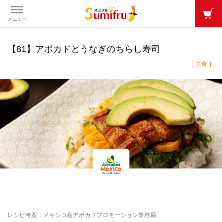
メニュー
【81】アボカドとうなぎのちらし寿司
［ 主食 ］
レシピ考案：メキシコ産アボカドプロモーション事務局