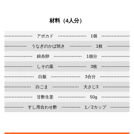
材料（4人分）
アボカド
1個
うなぎのかば焼き
1枚
錦糸卵
1個分
しその葉
3枚
白飯
3合分
白ごま
大さじ3
甘酢生姜
50g
すし用合わせ酢
1／2カップ